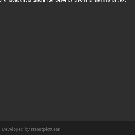
o für Moabit ist Mitglied im
Bundesverband kommunale Filmarbeit e.V.
 Developed by
streetpictures