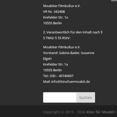
Kin
Moabiter Filmkultur e.V.
VR Nr. 34246B
Krefelder Str. 1a
10555 Berlin
2. Verantwortlich für den Inhalt nach §
5 TMG/ § 55 RStV:
Moabiter Filmkultur e.V.
Vorstand: Sabine Bader, Susanne
Elgeti
Krefelder Str. 1a
10555 Berlin
Tel.: 030 – 40740607
Mail: info@kinofuermoabit.de
Copyright © 2015 - 2026
Kino für Moabit
|