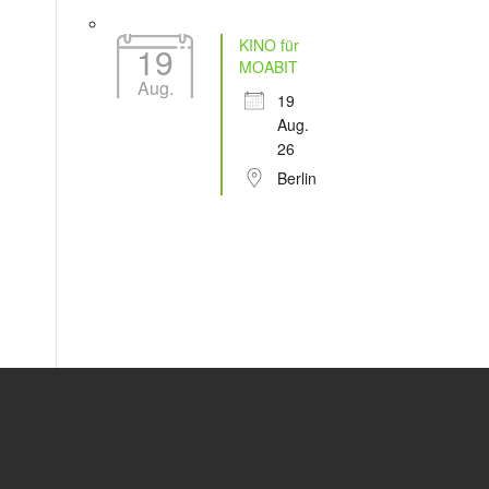
KINO für
19
MOABIT
Aug.
19
Aug.
26
Berlin