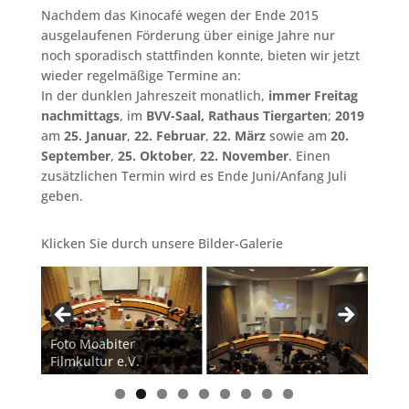
Nachdem das Kinocafé wegen der Ende 2015
ausgelaufenen Förderung über einige Jahre nur
noch sporadisch stattfinden konnte, bieten wir jetzt
wieder regelmäßige Termine an:
In der dunklen Jahreszeit monatlich,
immer Freitag
nachmittags
, im
BVV-Saal, Rathaus Tiergarten
;
2019
am
25. Januar
,
22. Februar
,
22. März
sowie am
20.
September
,
25. Oktober
,
22. November
. Einen
zusätzlichen Termin wird es Ende Juni/Anfang Juli
geben.
Klicken Sie durch unsere Bilder-Galerie
Foto Moabiter
Foto
Filmkultur e.V.
Film