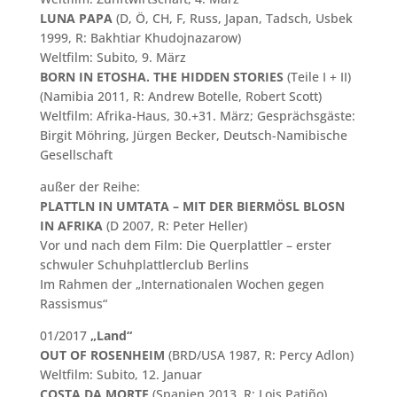
LUNA PAPA
(D, Ö, CH, F, Russ, Japan, Tadsch, Usbek
1999, R: Bakhtiar Khudojnazarow)
Weltfilm: Subito, 9. März
BORN IN ETOSHA. THE HIDDEN STORIES
(Teile I + II)
(Namibia 2011, R: Andrew Botelle, Robert Scott)
Weltfilm: Afrika-Haus, 30.+31. März; Gesprächsgäste:
Birgit Möhring, Jürgen Becker, Deutsch-Namibische
Gesellschaft
außer der Reihe:
PLATTLN IN UMTATA – MIT DER BIERMÖSL BLOSN
IN AFRIKA
(D 2007, R: Peter Heller)
Vor und nach dem Film: Die Querplattler – erster
schwuler Schuhplattlerclub Berlins
Im Rahmen der „Internationalen Wochen gegen
Rassismus“
01/2017
„Land“
OUT OF ROSENHEIM
(BRD/USA 1987, R: Percy Adlon)
Weltfilm: Subito, 12. Januar
COSTA DA MORTE
(Spanien 2013, R: Lois Patiño)